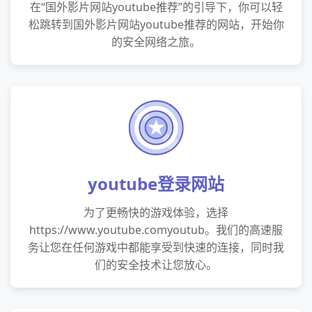
在“国外影片网站youtube推荐”的引导下，你可以轻
松跳转到国外影片网站youtube推荐的网站，开始你
的安全网络之旅。
youtube登录网站
为了更畅快的游戏体验，选择
https://www.youtube.comyoutub。我们的高速服
务让您在任何游戏中都能享受到快速的连接，同时我
们的安全技术让您放心。