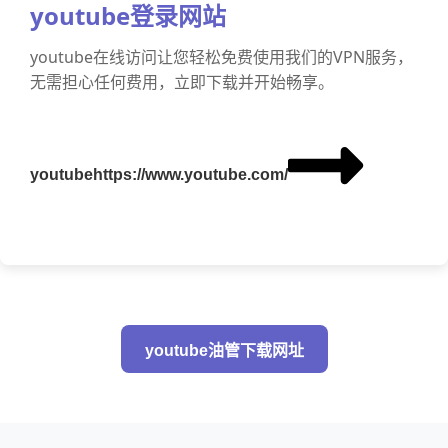
youtube登录网站
youtube在线访问让您轻松免费使用我们的VPN服务，
无需担心任何费用，立即下载并开始畅享。
youtubehttps://www.youtube.com/
youtube油管下载网址