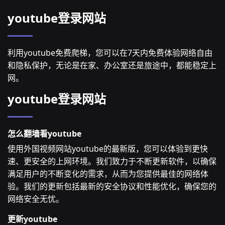
youtube登录网站
利用youtube免费爬梯，您可以在7天内免费体验网络自由
和隐私保护，无论是在家、办公室还是旅途中，都能稳定上
网。
youtube登录网站
怎么翻墙看youtube
使用外国视频网站youtube的最新版，您可以体验到更快
速、更安全的上网环境。我们致力于不断更新软件，以确保
满足用户的不断变化的需求，从而为您提供最佳的网络体
验。我们的更新包括最新的安全协议和性能优化，确保您的
网络安全无忧。
更新youtube